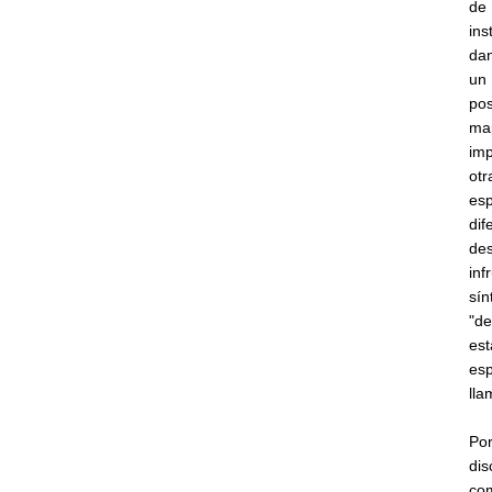
de
ins
dan
un 
pos
map
imp
otr
esp
dif
des
inf
sín
"d
est
esp
lla
Por
dis
com