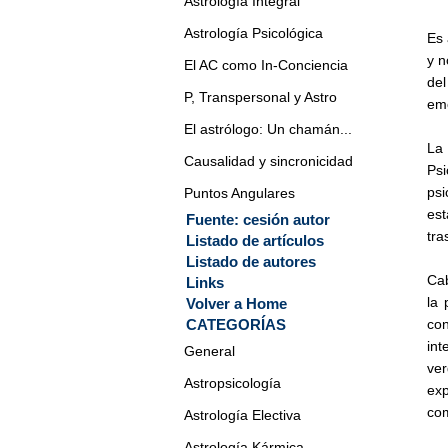
Astrología Integral
Astrología Psicológica
Es 
y n
El AC como In-Conciencia
del
P, Transpersonal y Astro
emo
El astrólogo: Un chamán...
La
Causalidad y sincronicidad
Ps
psi
Puntos Angulares
est
Fuente: cesión autor
tra
Listado de artículos
Listado de autores
Cab
Links
la 
Volver a Home
CATEGORÍAS
con
int
General
ver
Astropsicología
exp
com
Astrología Electiva
Astrología Kármica