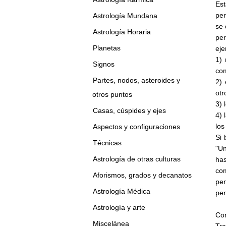
Est
per
Astrología Mundana
se 
Astrología Horaria
per
Planetas
eje
1) 
Signos
com
Partes, nodos, asteroides y
2) 
otr
otros puntos
3) 
Casas, cúspides y ejes
4) 
los
Aspectos y configuraciones
Si 
Técnicas
"Un
Astrología de otras culturas
has
com
Aforismos, grados y decanatos
pe
Astrología Médica
pe
Astrología y arte
Con
Miscelánea