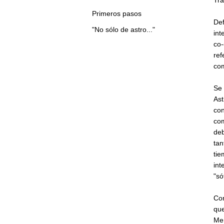
Tra
Primeros pasos
Def
"No sólo de astro..."
int
co-
ref
com
Se 
Ast
con
com
deb
tan
tie
int
"só
Com
qu
Mer