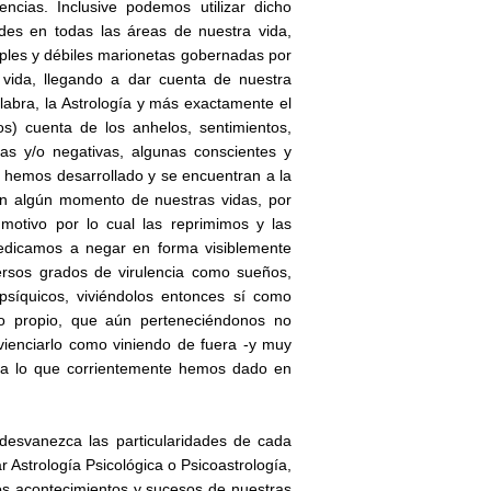
cias. Inclusive podemos utilizar dicho
dades en todas las áreas de nuestra vida,
mples y débiles marionetas gobernadas por
 vida, llegando a dar cuenta de nuestra
labra, la Astrología y más exactamente el
s) cuenta de los anhelos, sentimientos,
as y/o negativas, algunas conscientes y
s hemos desarrollado y se encuentran a la
n algún momento de nuestras vidas, por
 motivo por lo cual las reprimimos y las
 dedicamos a negar en forma visiblemente
ersos grados de virulencia como sueños,
erpsíquicos, viviéndolos entonces sí como
mo propio, que aún perteneciéndonos no
ienciarlo como viniendo de fuera -y muy
s a lo que corrientemente hemos dado en
 desvanezca las particularidades de cada
 Astrología Psicológica o Psicoastrología,
os acontecimientos y sucesos de nuestras