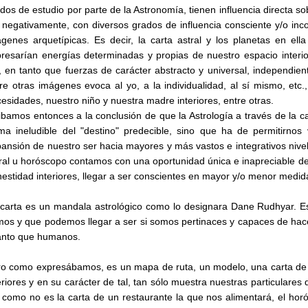
idos de estudio por parte de la Astronomía, tienen influencia directa so
 negativamente, con diversos grados de influencia consciente y/o inc
genes arquetípicas. Es decir, la carta astral y los planetas en ella
resarían energías determinadas y propias de nuestro espacio interior,
, en tanto que fuerzas de carácter abstracto y universal, independien
re otras imágenes evoca al yo, a la individualidad, al sí mismo, etc.
esidades, nuestro niño y nuestra madre interiores, entre otras.
ibamos entonces a la conclusión de que la Astrología a través de la ca
ma ineludible del "destino" predecible, sino que ha de permitirnos 
ansión de nuestro ser hacia mayores y más vastos e integrativos niveles
ral u horóscopo contamos con una oportunidad única e inapreciable de 
estidad interiores, llegar a ser conscientes en mayor y/o menor medida
carta es un mandala astrológico como lo designara Dane Rudhyar. E
os y que podemos llegar a ser si somos pertinaces y capaces de hacer
anto que humanos.
o como expresábamos, es un mapa de ruta, un modelo, una carta de 
eriores y en su carácter de tal, tan sólo muestra nuestras particulares
 como no es la carta de un restaurante la que nos alimentará, el horó