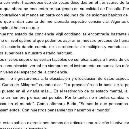
a corriente, haciéndose eco de voces desoídas en el transcurso de la
o que ahora se encuentra re-surgiendo en su calidad de Filosofía Pe
contradicen al menos en parte con algunos de los axiomas básicos de l
o que si dan cuenta del mencionado espectro conciencial. Algunas 
mplo al hecho de que:
nuestro estado de conciencia vigil cotidiano se encontraría bastante
o el nivel óptimo al que podemos aspirar en nuestro proceso de huma
ello estaría dando cuenta de la existencia de múltiples y variados es
os superiores a nuestro estado habitual;
los niveles superiores serían factibles de ser alcanzados a través de ci
la comunicación verbal no siempre es el instrumento comunicativo má
 niveles del espectro de la conciencia.
bien no ingresaremos a la elucidación y dilucidación de estos aspe
 Curso de Milagros" cuando dice: "La proyección es la base de la p
 puesto en él y nada más... Es el testimonio de tu estado mental, la 
o un hombre piensa, así percibe. Por lo tanto, no intentes cambiar
nsar en el mundo". Como afirmara Buda: "Somos lo que pensamos.
nsamientos. Con nuestros pensamientos hacemos el mundo".
 estas sabias expresiones hemos de articular una relación biunívoca