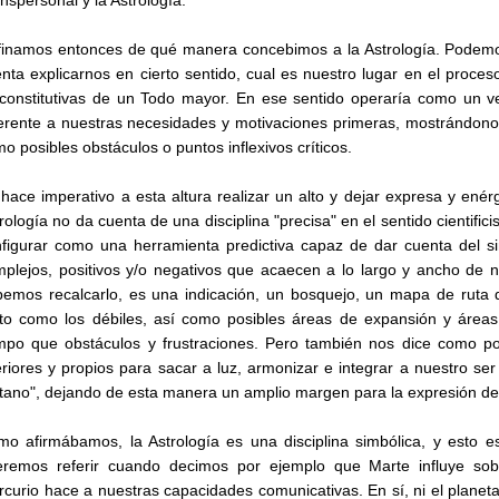
nspersonal y la Astrología.
inamos entonces de qué manera concebimos a la Astrología. Podemos
enta explicarnos en cierto sentido, cual es nuestro lugar en el proce
constitutivas de un Todo mayor. En ese sentido operaría como un 
erente a nuestras necesidades y motivaciones primeras, mostrándonos
o posibles obstáculos o puntos inflexivos críticos.
hace imperativo a esta altura realizar un alto y dejar expresa y en
rología no da cuenta de una disciplina "precisa" en el sentido cientifi
figurar como una herramienta predictiva capaz de dar cuenta del s
plejos, positivos y/o negativos que acaecen a lo largo y ancho de nu
emos recalcarlo, es una indicación, un bosquejo, un mapa de ruta 
to como los débiles, así como posibles áreas de expansión y áreas 
mpo que obstáculos y frustraciones. Pero también nos dice como p
eriores y propios para sacar a luz, armonizar e integrar a nuestro ser
tano", dejando de esta manera un amplio margen para la expresión de l
o afirmábamos, la Astrología es una disciplina simbólica, y esto 
eremos referir cuando decimos por ejemplo que Marte influye sob
curio hace a nuestras capacidades comunicativas. En sí, ni el planet