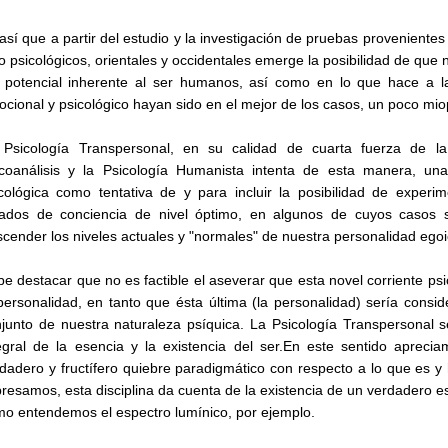
así que a partir del estudio y la investigación de pruebas provenientes
o psicológicos, orientales y occidentales emerge la posibilidad de qu
 potencial inherente al ser humanos, así como en lo que hace a la
cional y psicológico hayan sido en el mejor de los casos, un poco mio
 Psicología Transpersonal, en su calidad de cuarta fuerza de la
icoanálisis y la Psicología Humanista intenta de esta manera, un
cológica como tentativa de y para incluir la posibilidad de exper
ados de conciencia de nivel óptimo, en algunos de cuyos casos se
scender los niveles actuales y "normales" de nuestra personalidad egoi
e destacar que no es factible el aseverar que esta novel corriente ps
personalidad, en tanto que ésta última (la personalidad) sería cons
junto de nuestra naturaleza psíquica. La Psicología Transpersonal 
egral de la esencia y la existencia del ser.En este sentido aprec
dadero y fructífero quiebre paradigmático con respecto a lo que es y 
resamos, esta disciplina da cuenta de la existencia de un verdadero e
o entendemos el espectro lumínico, por ejemplo.