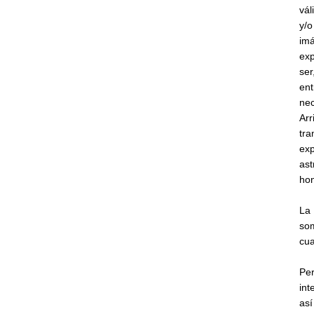
vál
y/o
imá
exp
ser
ent
nec
Arr
tra
exp
ast
hon
La 
som
cu
Per
int
así