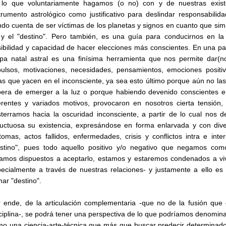
 lo que voluntariamente hagamos (o no) con y de nuestras existen
trumento astrológico como justificativo para deslindar responsabili
do cuenta de ser víctimas de los planetas y signos en cuanto que si
y el "destino". Pero también, es una guía para conducirnos en la
ibilidad y capacidad de hacer elecciones más conscientes. En una pa
a natal astral es una finísima herramienta que nos permite dar(no
ulsos, motivaciones, necesidades, pensamientos, emociones positiv
as que yacen en el inconsciente, ya sea esto último porque aún no la
era de emerger a la luz o porque habiendo devenido conscientes e
erentes y variados motivos, provocaron en nosotros cierta tensión,
terramos hacia la oscuridad inconsciente, a partir de lo cual nos
ructuosa su existencia, expresándose en forma enlarvada y con div
tomas, actos fallidos, enfermedades, crisis y conflictos intra e int
estino", pues todo aquello positivo y/o negativo que negamos co
amos dispuestos a aceptarlo, estamos y estaremos condenados a viv
ecialmente a través de nuestras relaciones- y justamente a ello e
mar "destino".
 ende, de la articulación complementaria -que no de la fusión que
ciplina-, se podrá tener una perspectiva de lo que podríamos denominar
o una ciencia-arte-técnica que más que buscar predecir determinad