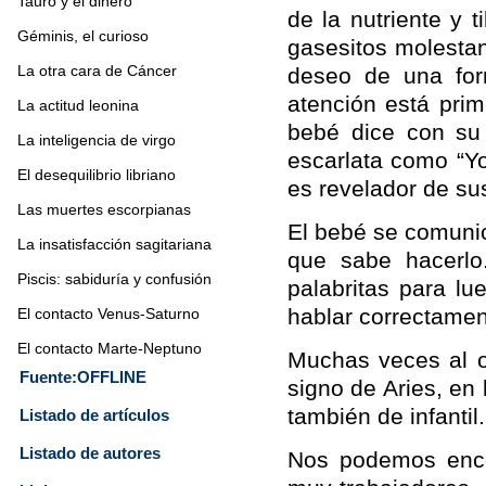
Tauro y el dinero
de la nutriente y t
Géminis, el curioso
gasesitos molesta
La otra cara de Cáncer
deseo de una for
atención está pri
La actitud leonina
bebé dice con su 
La inteligencia de virgo
escarlata como “Yo 
El desequilibrio libriano
es revelador de su
Las muertes escorpianas
El bebé se comunica
La insatisfacción sagitariana
que sabe hacerlo
Piscis: sabiduría y confusión
palabritas para l
hablar correctamen
El contacto Venus-Saturno
El contacto Marte-Neptuno
Muchas veces al o
Fuente:OFFLINE
signo de Aries, en 
también de infantil.
Listado de artículos
Listado de autores
Nos podemos encon