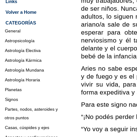
muy trabajadores, 
Links
de ser niños. Nunc
Volver a Home
adultos, lo siguen
CATEGORÍAS
ariano/a sale de 
General
esperar para obte
nerviosismo y él 
Astropsicología
delante y el cuerp
Astrología Electiva
bebé de la infanc
Astrología Kármica
Aries no sabe espe
Astrología Mundana
y de fuego y es el
Astrología Horaria
vivir su vida, pa
Planetas
forma expeditiva y 
Signos
Para este signo na
Partes, nodos, asteroides y
“¡No podés perder l
otros puntos
Casas, cúspides y ejes
“Yo voy a seguir ins