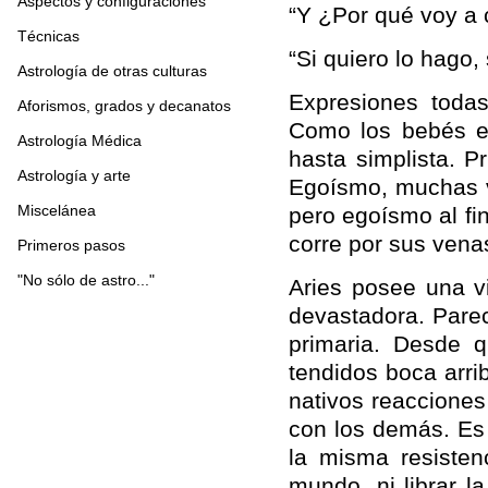
Aspectos y configuraciones
“Y ¿Por qué voy a 
Técnicas
“Si quiero lo hago, 
Astrología de otras culturas
Expresiones toda
Aforismos, grados y decanatos
Como los bebés e
Astrología Médica
hasta simplista. P
Astrología y arte
Egoísmo, muchas ve
Miscelánea
pero egoísmo al fi
corre por sus vena
Primeros pasos
"No sólo de astro..."
Aries posee una vi
devastadora. Parec
primaria. Desde 
tendidos boca arri
nativos reacciones
con los demás. Es 
la misma resistenc
mundo, ni librar l